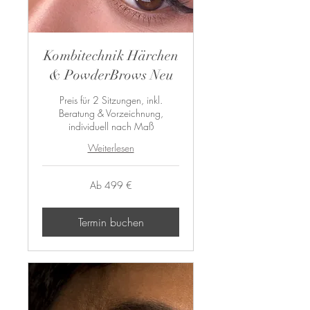
Kombitechnik Härchen
& PowderBrows Neu
Preis für 2 Sitzungen, inkl.
Beratung & Vorzeichnung,
individuell nach Maß
Weiterlesen
Ab
Ab 499 €
499
Euro
Termin buchen