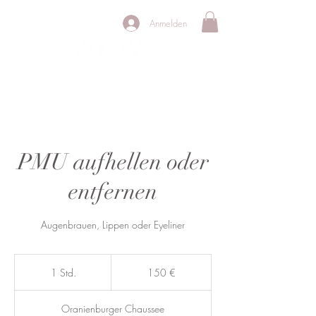
Anmelden
PERMANENT MAKE UP STUDIO
PMU aufhellen oder
entfernen
Augenbrauen, Lippen oder Eyeliner
150
Euro
1 Std.
1
150 €
S
t
Oranienburger Chaussee
d