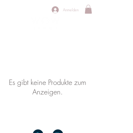
Anmelden
PERMANENT MAKE UP STUDIO
Es gibt keine Produkte zum
Anzeigen.
Oranienburger Chaussee 31-33,
16548 Glienicke-Nordbahn