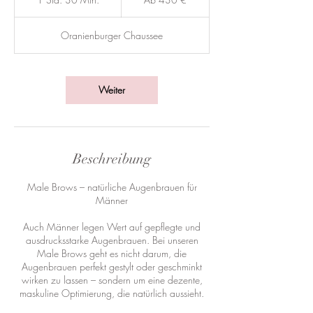
Euro
S
t
Oranienburger Chaussee
d
3
0
M
Weiter
i
n
.
Beschreibung
Male Brows – natürliche Augenbrauen für
Männer
Auch Männer legen Wert auf gepflegte und
ausdrucksstarke Augenbrauen. Bei unseren
Male Brows geht es nicht darum, die
Augenbrauen perfekt gestylt oder geschminkt
wirken zu lassen – sondern um eine dezente,
maskuline Optimierung, die natürlich aussieht.