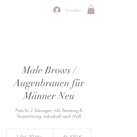
Anmelden
PERMANENT MAKE UP STUDIO
Male Brows /
Augenbrauen für
Männer Neu
Preis für 2 Sitzungen, inkl. Beratung &
Vorzeichnung, individuell nach Maß
Ab
430
1 Std. 30 Min.
1
Ab 430 €