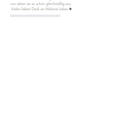
nun sehen sie so schön gleichmäßig aus 
.Vielen lieben Dank an Melanie Labes 🍀
Gefällt mir
Antworten
Esther
07. Okt. 2025
Mit 5 von 5 Sternen bewertet.
Ein fantastischer Ort um sich in die 
professionellsten Hände zu geben. 
Wunderschöne Installationen mit 
perfekter Parkmöglichkeit gleich vor der 
Tür. Sympathisches und aufmerksames 
Personal, tolle Einrichtungen und 
Dekoration mit Liebe zum Detail sowie 
exzellente professionelle Mitarbeiter. Ich 
bin begeistert! Vielen Dank für meine nun 
schönsten Augenbrauen der Welt und 
die liebevolle Betreuung 💕 100% zu 
empfehlen 👏🏻💁🏼‍♀️