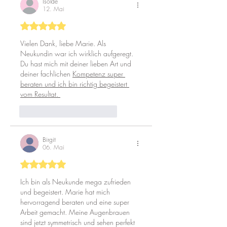
Isolde
12. Mai
Mit 5 von 5 Sternen bewertet.
Vielen Dank, liebe Marie. Als 
Neukundin war ich wirklich aufgeregt. 
Du hast mich mit deiner lieben Art und 
deiner fachlichen 
Kompetenz super 
beraten und ich bin richtig begeistert 
vom Resultat. 
Gefällt mir
Antworten
Birgit
06. Mai
Mit 5 von 5 Sternen bewertet.
Ich bin als Neukunde mega zufrieden 
und begeistert. Marie hat mich 
hervorragend beraten und eine super 
Arbeit gemacht. Meine Augenbrauen 
sind jetzt symmetrisch und sehen perfekt 