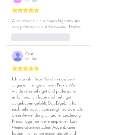
08. Jan.
Mit 5 von 5 Sternen bewertet.
Alles Bestens. Ein schönes Ergebnis und 
sehr professionelle Arbeitsweise. Danke! 
Gefällt mir
Antworten
Gast
07. Jan.
Mit 5 von 5 Sternen bewertet.
Ich war als Neue Kundin in der sehr 
angenehm eingerichteten Praxis. Mir 
wurde alles sehr gut und professionell 
erklärt und ich habe mich sehr gut 
aufgehoben gefühlt. Das Ergebnis hat 
mich sehr positiv überzeugt , so dass ich 
diese Anwendung :„Härchenzeichnung 
Neuanlage“nur weiterempfehlen kann. 
Meine asymmetrischen Augenbrauen 
haben mich schon immer gestört und 