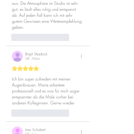
aus. Die Atmosphäre im Studio ist sehr 
gut, es läuft alles ruhig und entspannt 
ab. Auf jeden Fall kann ich mit sehr 
gutem Gewissen eine Weiterempfehlung 
geben. 
Gefällt mir
Antworten
Birgit Skadock
08. März
Mit 5 von 5 Sternen bewertet.
Ich bin super zufrieden mit meinen 
Augenbrauen. Marie arbeitete 
professionell und es war für mich sogar 
entspannter als die Male vorher bei 
anderen Kolleginnen. Gerne wieder 
Gefällt mir
Antworten
Ines Schubert