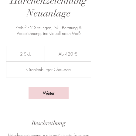
Härchenzeichnung
Neuanlage
Preis für 2 Sitzungen, inkl. Beratung &
Vorzeichnung, individuell nach Maß
Ab
420
2 Std.
2
Ab 420 €
Euro
S
t
Oranienburger Chaussee
d
.
Weiter
Beschreibung
Härchenzeichnung – die natürlichste Form von