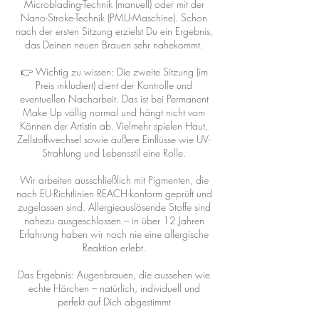
Microblading-Technik (manuell) oder mit der
Nano-Stroke-Technik (PMU-Maschine). Schon
nach der ersten Sitzung erzielst Du ein Ergebnis,
das Deinen neuen Brauen sehr nahekommt.
👉 Wichtig zu wissen: Die zweite Sitzung (im
Preis inkludiert) dient der Kontrolle und
eventuellen Nacharbeit. Das ist bei Permanent
Make Up völlig normal und hängt nicht vom
Können der Artistin ab. Vielmehr spielen Haut,
Zellstoffwechsel sowie äußere Einflüsse wie UV-
Strahlung und Lebensstil eine Rolle.
Wir arbeiten ausschließlich mit Pigmenten, die
nach EU-Richtlinien REACH-konform geprüft und
zugelassen sind. Allergieauslösende Stoffe sind
nahezu ausgeschlossen – in über 12 Jahren
Erfahrung haben wir noch nie eine allergische
Reaktion erlebt.
Das Ergebnis: Augenbrauen, die aussehen wie
echte Härchen – natürlich, individuell und
perfekt auf Dich abgestimmt