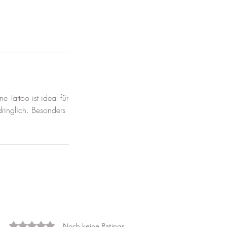
e Tattoo ist ideal für
dringlich. Besonders
Mit 0 von 5 Sternen bewertet.
Noch keine Ratings