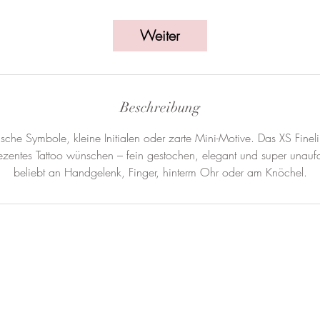
t
d
Weiter
Beschreibung
tische Symbole, kleine Initialen oder zarte Mini-Motive. Das XS Finelin
dezentes Tattoo wünschen – fein gestochen, elegant und super unauf
beliebt an Handgelenk, Finger, hinterm Ohr oder am Knöchel.