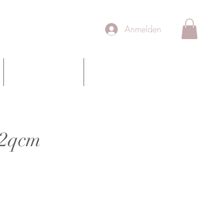
Anmelden
Team
Schulungen
s 2qcm