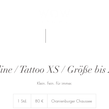
nzahlung
Gutscheine
ine / Tattoo XS / Größe bi
Klein. Fein. Für immer.
80
Euro
1 Std.
1
80 €
Oranienburger Chaussee
S