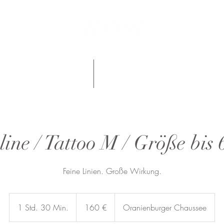
nzahlung
Gutscheine
line / Tattoo M / Größe bis
Feine Linien. Große Wirkung.
160
Euro
1 Std. 30 Min.
1
160 €
Oranienburger Chaussee
S