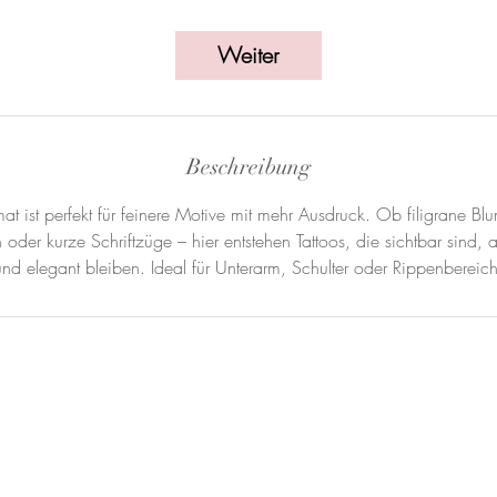
t
d
Weiter
3
0
M
i
Beschreibung
n
.
 ist perfekt für feinere Motive mit mehr Ausdruck. Ob filigrane Blu
der kurze Schriftzüge – hier entstehen Tattoos, die sichtbar sind, ab
und elegant bleiben. Ideal für Unterarm, Schulter oder Rippenbereich