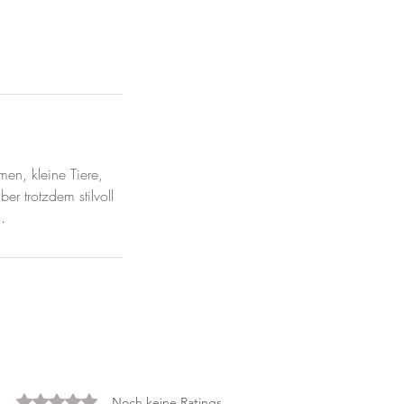
men, kleine Tiere,
er trotzdem stilvoll
.
Mit 0 von 5 Sternen bewertet.
Noch keine Ratings