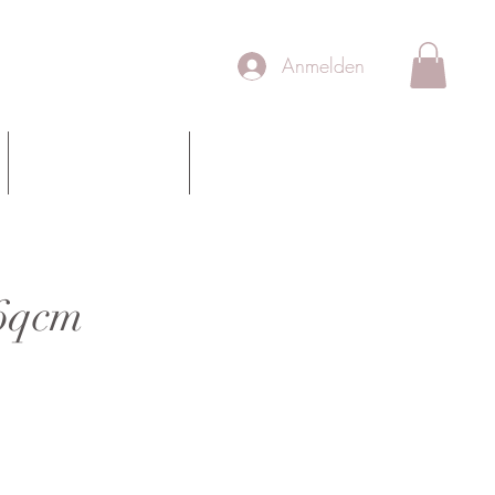
Anmelden
Team
Schulungen
 6qcm