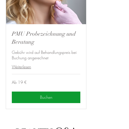
PMU Probezeichnung und
Beratung
Gebühr wird auf Behandlungspreis bei
Buchung angerechnet
Weiterlesen
Ab
Ab 19 €
19
Euro
Buchen