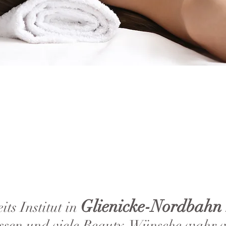
Glienicke-Nordbahn
ts Institut in
ssen und viele Beauty-Wünsche wahr w