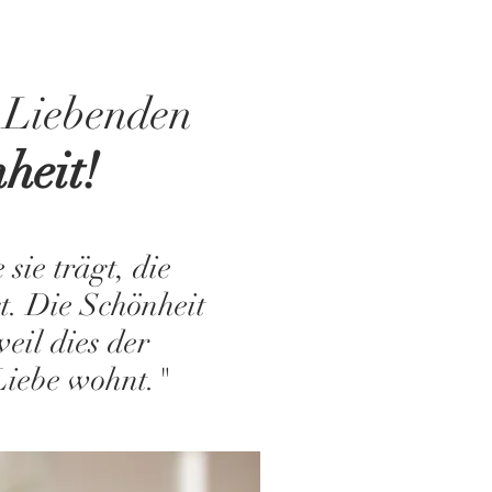
r Liebenden
heit!
sie trägt, die
gt. Die Schönheit
eil dies der
 Liebe wohnt."